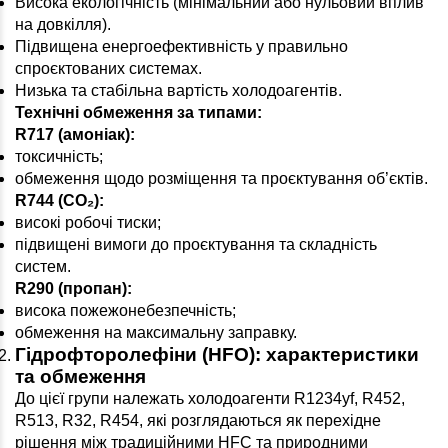
Висока екологічність (мінімальний або нульовий вплив
на довкілля).
Підвищена енергоефективність у правильно
спроєктованих системах.
Низька та стабільна вартість холодоагентів.
Технічні обмеження за типами:
R717 (амоніак):
токсичність;
обмеження щодо розміщення та проєктування об’єктів.
R744 (CO
₂
):
високі робочі тиски;
підвищені вимоги до проєктування та складність
систем.
R290 (пропан):
висока пожежонебезпечність;
обмеження на максимальну заправку.
Гідрофторолефіни (HFO): характеристики
та обмеження
До цієї групи належать холодоагенти R1234yf, R452,
R513, R32, R454, які розглядаються як перехідне
рішення між традиційними HFC та природними