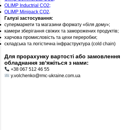
OLIMP Inductrial CO2;
OLIMP Minipack CO2
.
Галузі застосування:
супермаркети та магазини формату «біля дому»;
камери зберігання свіжих та заморожених продуктів;
харчова промисловість та цехи переробки;
складська та логістична інфраструктура (cold chain)
Для прорахунку вартості або замовлення
обладнання зв’яжіться з нами:
+38 067 512 46 55
y.volchenko@rmc-ukraine.com.ua
Будьте в курсі новин і оновлень
Підпишіться на нашу розсилку та першими дізнавайтесь про