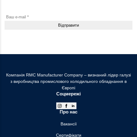
нові продукти, акції й корисні матеріали
Натискаючи кнопку “Відправити”, погоджуюсь з Умовами використання та
надаю Згоду на збір та обробку персональних даних
Компанія RMC Manufacturer Company – визнаний лідер галузі
з виробництва промислового холодильного обладнання в
Європі
Соцмережі
Про нас
Вакансії
Сертифікати