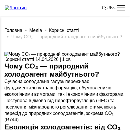
Skip
to
UK
content
Головна
Медіа
Корисні статті
Чому CO₂ — природний холодоагент майбутнього?
Корисні статті
14.04.2026 | 1 хв
Чому CO₂ — природний
холодоагент майбутнього?
Сучасна холодильна галузь переживає
фундаментальну трансформацію, обумовлену як
екологічними вимогами, так і економічними факторами.
Поступова відмова від гідрофторвуглеців (HFC) та
посилення міжнародного регулювання стимулюють
перехід до природних холодоагентів, зокрема CO₂
(R744).
Еволюція холодоагентів: від CO₂