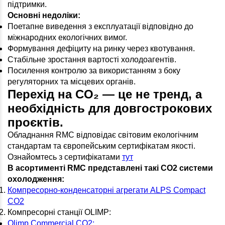
підтримки.
Основні недоліки:
Поетапне виведення з експлуатації відповідно до
міжнародних екологічних вимог.
Формування дефіциту на ринку через квотування.
Стабільне зростання вартості холодоагентів.
Посилення контролю за використанням з боку
регуляторних та місцевих органів.
Перехід на CO₂ — це не тренд, а
необхідність для довгострокових
проєктів.
Обладнання RMC відповідає світовим екологічним
стандартам та європейським сертифікатам якості.
Ознайомтесь з сертифікатами
тут
В асортименті
RMC
представлені такі
CO
2 системи
охолодження:
Компресорно-конденсаторні агрегати ALPS Compact
CO2
Компресорні станції OLIMP:
Olimp Commercial CO2;