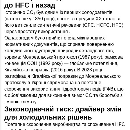
до HFC і назад
Історично CO₂ був одним із перших холодоагентів
(патент ще у 1850 році), проте з середини ХХ століття
його витіснили синтетичні речовини (CFC, HCFC, HFC)
через простоту використання .
Однак згодом було прийнято ряд міжнародних
нормативних документів, що сприяли поверненню
холодильної індустрії до природних холодоагентів,
зорема: Монреальський протокол (1987 року), рамкова
конвенція ООН (1992 року) — глобальне потепління,
Кігалійська поправка (2016 року). В 2023 році –
ратифікація Кігалійської поправки до Монреальського
протоколу в Україні спрямована на поетапне
скорочення використання гідрофторвуглеців (ГФВ), що
є обов’язковим для виконання вимог ЄС та боротьби зі
зміною клімату.
Законодавчий тиск: драйвер змін
для холодильних рішень
Поетапне скорочення виробництва та споживання HFC