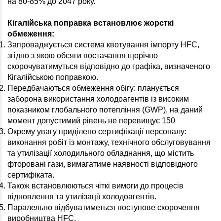
на 80-85% до 2047 року.
Кігалійська поправка встановлює жорсткі
обмеження:
Запроваджується система квотування імпорту HFC,
згідно з якою обсяги постачання щорічно
скорочуватимуться відповідно до графіка, визначеного
Кігалійською поправкою.
Передбачаються обмеження обігу: планується
заборона використання холодоагентів із високим
показником глобального потепління (GWP), на даний
момент допустимий рівень не перевищує 150
Окрему увагу приділено сертифікації персоналу:
виконання робіт із монтажу, технічного обслуговування
та утилізації холодильного обладнання, що містить
фторовані гази, вимагатиме наявності відповідного
сертифіката.
Також встановлюються чіткі вимоги до процесів
відновлення та утилізації холодоагентів.
Паралельно відбуватиметься поступове скорочення
виробництва HFC.