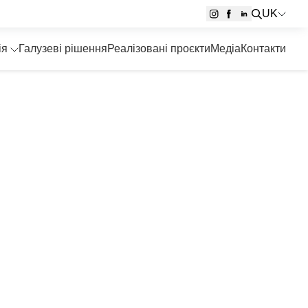
UK
ія
Галузеві рішення
Реалізовані проєкти
Медіа
Контакти