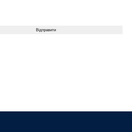
у “Відправити”, погоджуюсь з Умовами використання та надаю Згоду на
персональних даних