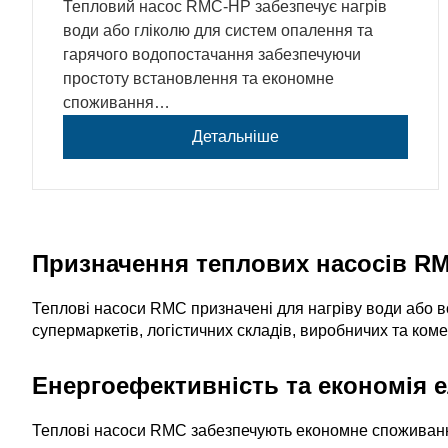
Тепловий насос RMC-HP забезпечує нагрів
води або гліколю для систем опалення та
гарячого водопостачання забезпечуючи
простоту встановлення та економне
споживання…
Детальніше
Призначення теплових насосів R
Теплові насоси RMC призначені для нагріву води або в
супермаркетів, логістичних складів, виробничих та коме
Енергоефективність та економія е
Теплові насоси RMC забезпечують економне споживання