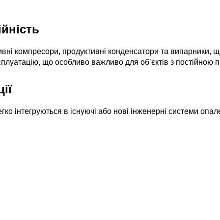
ійність
ні компресори, продуктивні конденсатори та випарники, що
плуатацію, що особливо важливо для об’єктів з постійною пр
ії
гко інтегруються в існуючі або нові інженерні системи опал