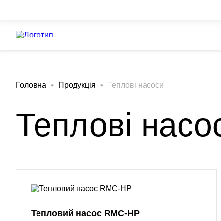
Skip
to
content
Головна
Продукція
Теплові насоси
Теплові насо
Тепловий насос RMC-HP