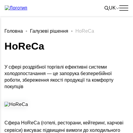
Skip
to
UK
content
Головна
Галузеві рішення
HoReCa
HoReCa
У сфері роздрібної торгівлі ефективні системи
холодопостачання — це запорука безперебійної
роботи, збереження якості продукції та комфорту
покупців
Сфера HoReCa (готелі, ресторани, кейтеринг, харчові
сервіси) висуває підвищені вимоги до холодильного