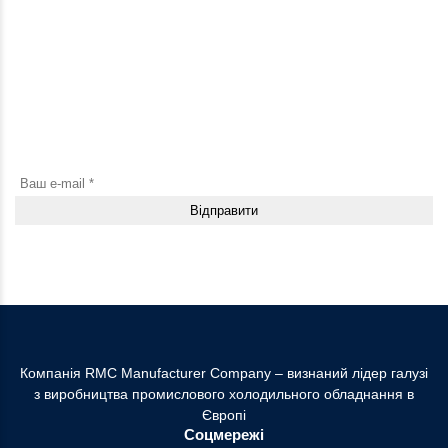
Будьте в курсі новин і оновлень
Підпишіться на нашу розсилку та першими дізнавайтесь про
нові продукти, акції й корисні матеріали
Натискаючи кнопку “Відправити”, погоджуюсь з Умовами використання та
надаю Згоду на збір та обробку персональних даних
Компанія RMC Manufacturer Company – визнаний лідер галузі
з виробництва промислового холодильного обладнання в
Європі
Соцмережі