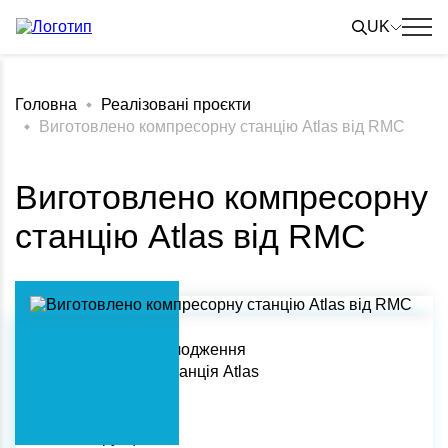
Skip
to
UK
content
Головна
Реалізовані проєкти
Виготовлено компресорну станцію Atlas від RMC
Виготовлено компресорну
станцію Atlas від RMC
Тип об'єкту охолодження
Компресорна станція Atlas
Холодоагент
Фреон R507
Конструкція