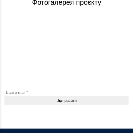
Фотогалерея проєкту
Будьте в курсі новин і оновлень
Підпишіться на нашу розсилку та першими дізнавайтесь про
нові продукти, акції й корисні матеріали
Натискаючи кнопку “Відправити”, погоджуюсь з Умовами використання та
надаю Згоду на збір та обробку персональних даних