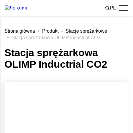
Skip
to
PL
content
Strona główna
Produkt
Stacje sprężarkowe
Stacja sprężarkowa OLIMP Inductrial CO2
Stacja sprężarkowa
OLIMP Inductrial CO2