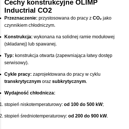
Cechy konstrukcyjne OLIMP
Inductrial CO2
Przeznaczenie:
przystosowana do pracy z
CO₂
jako
czynnikiem chłodniczym.
Konstrukcja:
wykonana na solidnej ramie modułowej
(składanej) lub spawanej.
Typ:
konstrukcja otwarta (zapewniająca łatwy dostęp
serwisowy).
Cykle pracy:
zaprojektowana do pracy w cyklu
transkrytycznym
oraz
subkrytycznym
.
Wydajność chłodnicza:
stopień niskotemperaturowy:
od 100 do 500 kW
;
stopień średniotemperaturowy:
od 200 do 900 kW
.