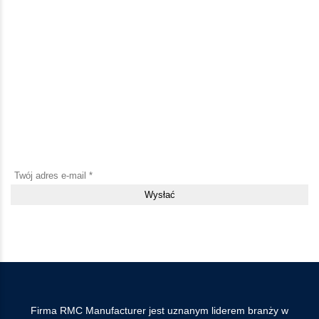
Bądź na bieżąco z nowościami i
aktualizacjami
Zapisz się do naszego newslettera i bądź pierwszy, który dowie
się o nowych produktach, promocjach i przydatnych materiałach
Klikając przycisk „Wyślij”, akceptuję Regulamin i wyrażam zgodę na
gromadzenie i przetwarzanie danych osobowych.
Firma RMC Manufacturer jest uznanym liderem branży w